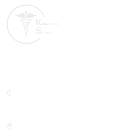
Ευθύμιος Κουμεντάκης
MD
Γενικός Χειρουργός
Χειρουργικό Ιατρείο Ικάρου 2,
Άγιος Νικόλαος Κρήτη
2841141504
Χειρουργικό Ιατρείο Ζωγράφου
13, Ηράκλειο Κρήτη
2811216106