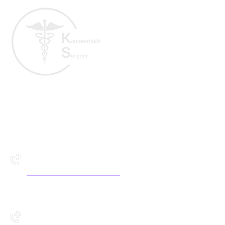
Ευθύμιος Κουμεντάκης
MD
Γενικός Χειρουργός
Χειρουργικό Ιατρείο Ικάρου 2,
Άγιος Νικόλαος Κρήτη
2841141504
Χειρουργικό Ιατρείο Ζωγράφου
13, Ηράκλειο Κρήτη
2811216106