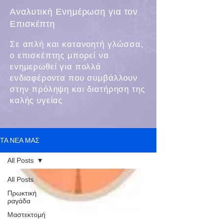
Αναλυτική Ενημέρωση για τον
Επισκέπτη
Σε απλή και κατανοητή γλώσσα,
ο επισκέπτης μπορεί να
ενημερωθεί για πολλά
ενδιαφέροντα που συμβάλλουν
στην πρόληψη και διατήρηση της
καλής υγείας
ΤΑ ΝΕΑ ΜΑΣ
All Posts
All Posts
Πρωκτική
ραγάδα
Μαστεκτομή