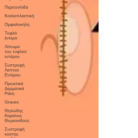
Περιτονίτιδα
Κοιλιοπλαστική
Ομφαλοκήλη
Τυφλό
έντερο
Λίπωμα
του τυφλού
εντέρου
Συστροφή
Λεπτού
Εντέρου
Πρωκτικά
Δερματικά
Ράκη
Graves
Θηλώδης
Καρκίνος
Θυρεοειδούς
Συστροφή
κύστης