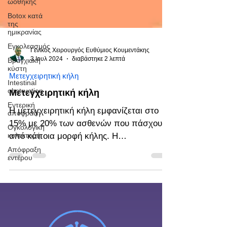
ωοθήκης
Botox κατά
της
ημικρανίας
Εγκολεασμός
Βραγχιακή
Γενικός Χειρουργός Ευθύμιος Κουμεντάκης
κύστη
3 Ιουλ 2024
διαβάστηκε 2 λεπτά
Intestinal
obstruction
Μετεγχειρητική κήλη
Εντερική
Μετεγχειρητική κήλη
απόφραξη
Η μετεγχειρητική κήλη εμφανίζεται στο
Ογκολογική
κολεκτομή
15% με 20% των ασθενών που πάσχουν
Απόφραξη
από κάποια μορφή κήλης. Η
εντέρου
μετεγχειρητική κήλη ή αλλιώς...