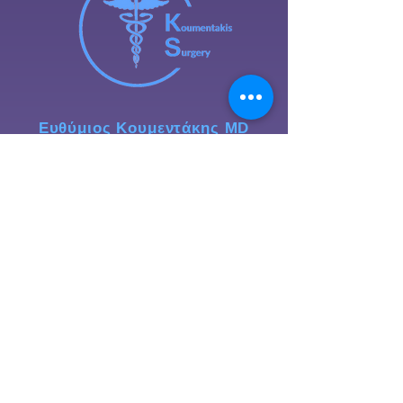
Ευθύμιος Κουμεντάκης MD
Γενικός Χειρουργός
Ο γενικός χειρουργός είναι ο
εξειδικευμένος γιατρός που διαθέτει
όλες τις ιατρικές γνώσεις ώστε να
προσφέρει με υπομονή και
σεβασμό την κλινική και
χειρουργική περίθαλψη που
χρειάζονται οι ασθενείς όλων των
ηλικιών.