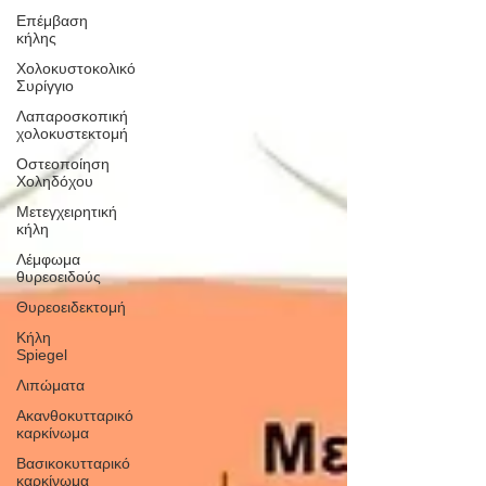
Επέμβαση
κήλης
Χολοκυστοκολικό
Συρίγγιο
Λαπαροσκοπική
χολοκυστεκτομή
Οστεοποίηση
Χοληδόχου
Μετεγχειρητική
κήλη
Λέμφωμα
θυρεοειδούς
Θυρεοειδεκτoμή
Κήλη
Spiegel
Λιπώματα
Ακανθοκυτταρικό
καρκίνωμα
Βασικοκυτταρικό
καρκίνωμα