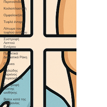
Περιτονίτιδα
Κοιλιοπλαστική
Ομφαλοκήλη
Τυφλό έντερο
Λίπωμα του
τυφλού εντέρου
Συστροφή
Λεπτού
Εντέρου
Πρωκτικά
Δερματικά Ράκη
Graves
Θηλώδης
Καρκίνος
Θυρεοειδούς
Συστροφή
κύστης
ωοθήκης
Botox κατά της
ημικρανίας