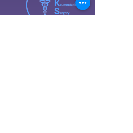
Ευθύμιος Κουμεντάκης MD
Γενικός Χειρουργός
Ο γενικός χειρουργός είναι ο
εξειδικευμένος γιατρός που διαθέτει
όλες τις ιατρικές γνώσεις ώστε να
προσφέρει με υπομονή και
σεβασμό την κλινική και
χειρουργική περίθαλψη που
χρειάζονται οι ασθενείς όλων των
ηλικιών.