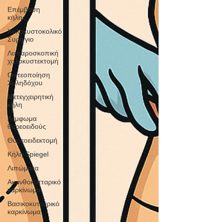
Επέμβαση
κήλης
Χολοκυστοκολικό
Συρίγγιο
Λαπαροσκοπική
χολοκυστεκτομή
Οστεοποίηση
Χοληδόχου
Μετεγχειρητική
κήλη
Λέμφωμα
θυρεοειδούς
Θυρεοειδεκτoμή
Κήλη Spiegel
Λιπώματα
Ακανθοκυτταρικό
καρκίνωμα
Βασικοκυτταρικό
καρκίνωμα