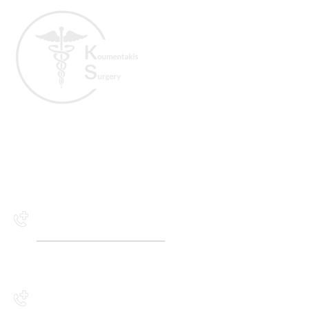
Ευθύμιος Κουμεντάκης
MD
Γενικός Χειρουργός
Χειρουργικό Ιατρείο Ικάρου 2,
Άγιος Νικόλαος Κρήτη
2841141504
Χειρουργικό Ιατρείο Ζωγράφου
13, Ηράκλειο Κρήτη
2811216106