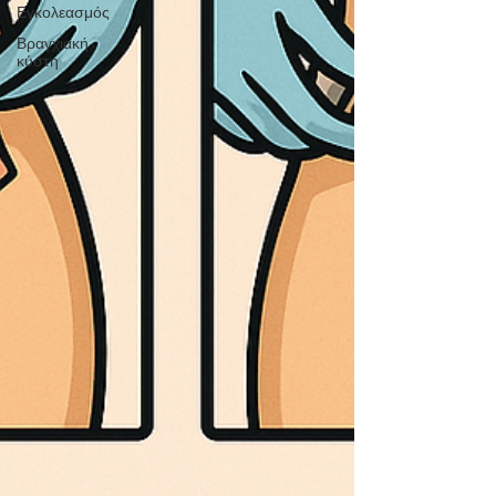
Εγκολεασμός
Βραγχιακή
κύστη