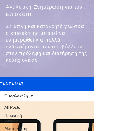
Αναλυτική Ενημέρωση για τον
Επισκέπτη
Σε απλή και κατανοητή γλώσσα,
ο επισκέπτης μπορεί να
ενημερωθεί για πολλά
ενδιαφέροντα που συμβάλλουν
στην πρόληψη και διατήρηση της
καλής υγείας
ΤΑ ΝΕΑ ΜΑΣ
Ομφαλοκήλη
All Posts
Πρωκτική
ραγάδα
Μαστεκτομή